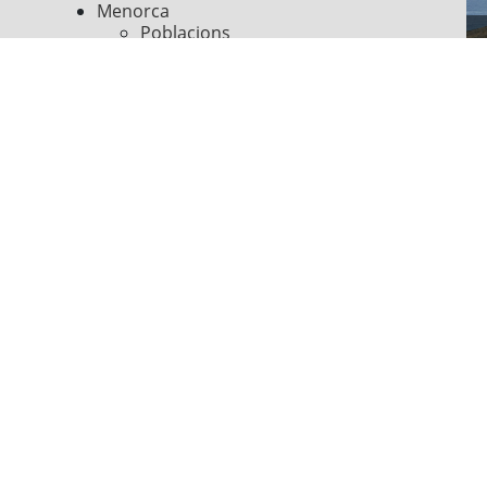
Menorca
Poblacions
Platges
Llocs d'interès
Cultura i història
Esports i excursions
Festes i espectacles
Informació útil
Segueix-nos a
Pagament segur online amb