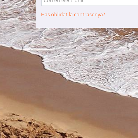
Correu electrònic
Has oblidat la contrasenya?