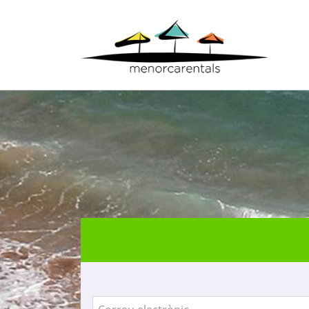
Inici
> Accés agències