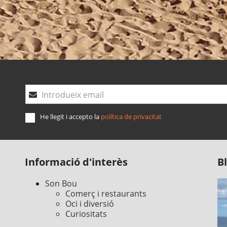
Introdueix email
He llegit i accepto la
política de privacitat
Informació d'interès
B
Son Bou
Comerç i restaurants
Oci i diversió
Curiositats