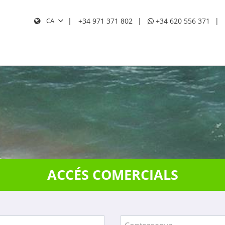
+34 971 371 802
+34 620 556 371
CA
BUSC
ACCÉS COMERCIALS