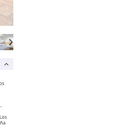
os
.
Los
eña