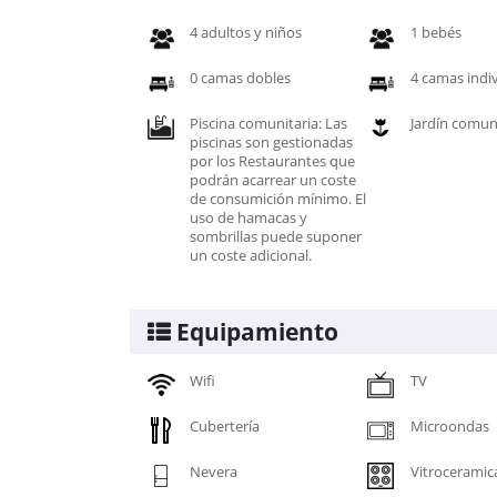
4 adultos y niños
1 bebés
0 camas dobles
4 camas indi
Piscina comunitaria: Las
Jardín comun
piscinas son gestionadas
por los Restaurantes que
podrán acarrear un coste
de consumición mínimo. El
uso de hamacas y
sombrillas puede suponer
un coste adicional.
Equipamiento
Wifi
TV
Cubertería
Microondas
Nevera
Vitroceramic