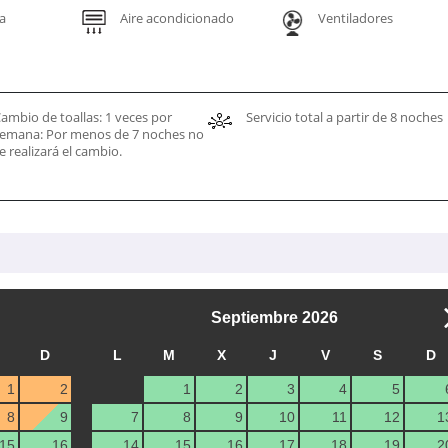
a
Aire acondicionado
Ventiladores
ambio de toallas: 1 veces por
Servicio total a partir de 8 noches
emana: Por menos de 7 noches no
e realizará el cambio.
Septiembre
2026
D
L
M
X
J
V
S
D
1
2
1
2
3
4
5
8
9
7
8
9
10
11
12
1
15
16
14
15
16
17
18
19
2