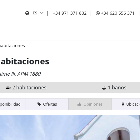
+34 971 371 802
+34 620 556 371
ES
BUS
abitaciones
abitaciones
ime III, APM 1880.
2 habitaciones
1 baños
ponibilidad
Ofertas
Opiniones
Ubicac