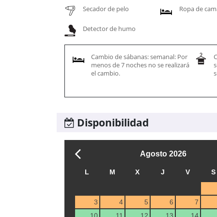
Secador de pelo
Ropa de cam
Detector de humo
Cambio de sábanas: semanal: Por
C
menos de 7 noches no se realizará
s
el cambio.
s
Disponibilidad
Agosto
2026
L
M
X
J
V
S
3
4
5
6
7
10
11
12
13
14