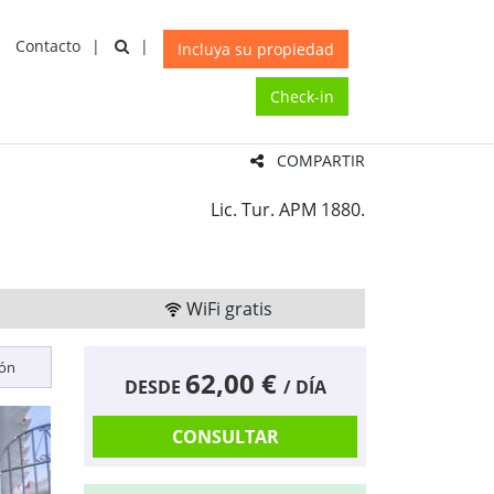
Contacto
CAR
X
Incluya su propiedad
Check-in
COMPARTIR
Lic. Tur. APM 1880.
WiFi gratis
ión
62,00 €
DESDE
/ DÍA
CONSULTAR