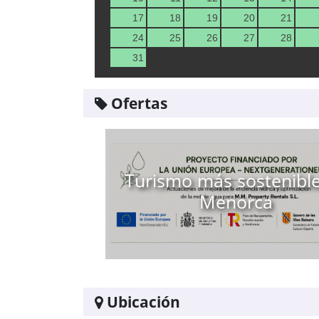
17
18
19
20
21
24
25
26
27
28
31
Ofertas
Turismo más sostenibl
Menorca
Ubicación