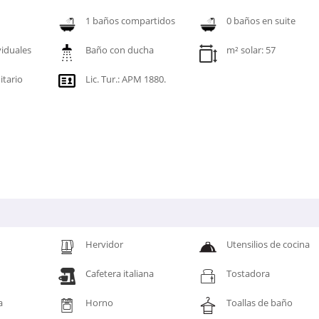
1 baños compartidos
0 baños en suite
viduales
Baño con ducha
m² solar: 57
itario
Lic. Tur.: APM 1880.
Hervidor
Utensilios de cocina
Cafetera italiana
Tostadora
a
Horno
Toallas de baño