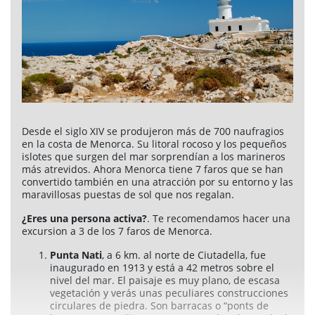
Servicios
Coches de alquiler
Mantenimiento
Reformas
Ventas
Desde el siglo XIV se produjeron más de 700 naufragios
en la costa de Menorca. Su litoral rocoso y los pequeños
islotes que surgen del mar sorprendían a los marineros
Información de interés
más atrevidos. Ahora Menorca tiene 7 faros que se han
convertido también en una atracción por su entorno y las
Son Bou
maravillosas puestas de sol que nos regalan.
Menorca
¿Eres una persona activa?
. Te recomendamos hacer una
excursion a 3 de los 7 faros de Menorca.
Blog
Punta Nati
, a 6 km. al norte de Ciutadella, fue
Acceso agencias
inaugurado en 1913 y está a 42 metros sobre el
nivel del mar. El paisaje es muy plano, de escasa
Avisos legales
vegetación y verás unas peculiares construcciones
circulares de piedra. Son barracas o “ponts de
Política de privacidad