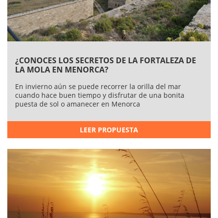
calas de los alrededores
. Está a 31 km. de
Son Bou
.​
El otoño es la temporada ideal para realizar estas
excursiones
.
La luz cambia, la temperatura se suaviza y
Menorca ofrece su naturaleza más viva
. ¿Sabías que en
Menorca hay más de 14 barcos hundidos que se han
convertido en pecios donde conviven las especies
¿CONOCES LOS SECRETOS DE LA FORTALEZA DE
marinas?. Los 7 faros de la isla evitan actualmente estos
LA MOLA EN MENORCA?
accidentes.
En invierno aún se puede recorrer la orilla del mar
cuando hace buen tiempo y disfrutar de una bonita
ARCHIVADO EN:
Excursiones
Menorca
puesta de sol o amanecer en Menorca
Son Bou
LEER PROPUESTA