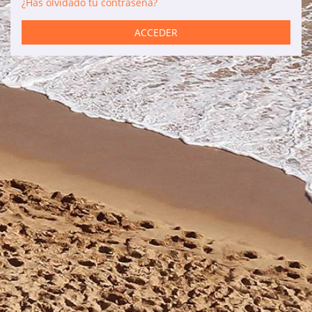
¿Has olvidado tu contraseña?
Servicios
ACCEDER
Coches de alquiler
Mantenimiento
Reformas
Ventas
Información de interés
Son Bou
Menorca
Blog
Acceso agencias
Avisos legales
Política de privacidad