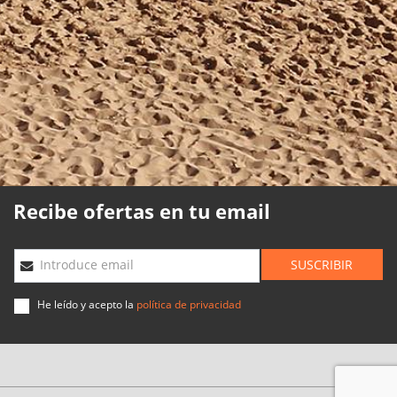
Política de cookies
Política de calidad
Mapa web
Planning agencias
Desarrollado
por
Binary
Menorca
Recibe ofertas en tu email
SUSCRIBIR
Introduce email
He leído y acepto la
política de privacidad