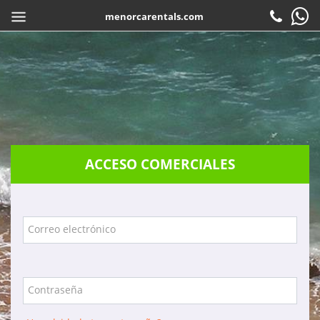
menorcarentals.com
Inicio
> Acceso agencias
COMPARTIR
ES
Reservar
Check-in
Atención al cliente
ACCESO COMERCIALES
Contacto
Preguntas frecuentes
Garantias
Correo electrónico
Servicios
Empresa
Contraseña
Localización