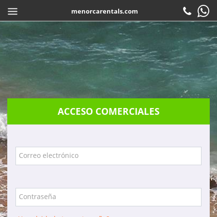
menorcarentals.com
Inicio
> Acceso agencias
COMPARTIR
ES
Reservar
Check-in
Atención al cliente
ACCESO COMERCIALES
Contacto
Preguntas frecuentes
Garantias
Correo electrónico
Servicios
Empresa
Contraseña
Localización