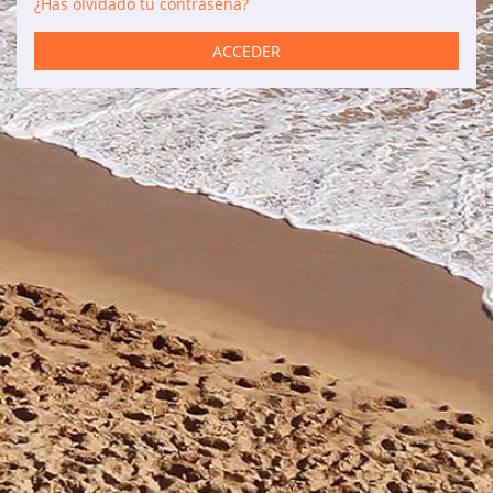
¿Has olvidado tu contraseña?
Servicios
ACCEDER
Coches de alquiler
Mantenimiento
Reformas
Ventas
Información de interés
Son Bou
Menorca
Blog
Acceso agencias
Avisos legales
Política de privacidad