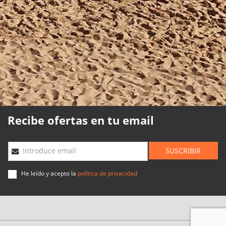
Política de cookies
Política de calidad
Mapa web
Planning agencias
Desarrollado
por
Binary
Menorca
Recibe ofertas en tu email
SUSCRIBIR
Introduce email
He leído y acepto la
política de privacidad