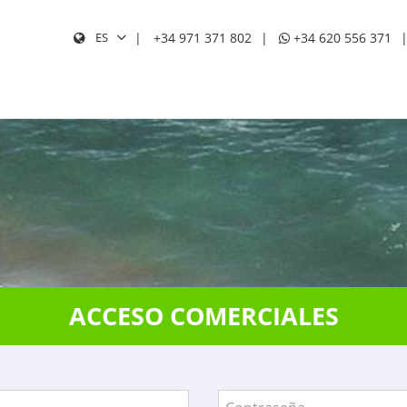
+34 971 371 802
+34 620 556 371
ES
BUS
ACCESO COMERCIALES