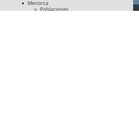
Menorca
Poblaciones
Playas
Lugares de interés
Cultura e historia
Deportes y excursiones
Fiestas y espectáculos
Información útil
Síguenos en
Pago seguro online con