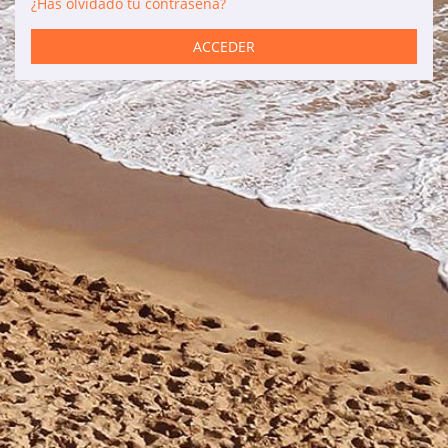
¿Has olvidado tu contraseña?
Servicios
ACCEDER
Coches de alquiler
Mantenimiento
Reformas
Ventas
Información de interés
Son Bou
Menorca
Blog
Acceso agencias
Avisos legales
Política de privacidad