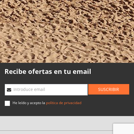
Política de cookies
Política de calidad
Mapa web
Planning agencias
Desarrollado
por
Binary
Menorca
Recibe ofertas en tu email
SUSCRIBIR
Introduce email
He leído y acepto la
política de privacidad