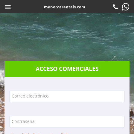
menorcarentals.com
Inicio
> Acceso agencias
COMPARTIR
ES
Reservar
Check-in
Atención al cliente
ACCESO COMERCIALES
Contacto
Preguntas frecuentes
Garantias
Correo electrónico
Servicios
Empresa
Contraseña
Localización