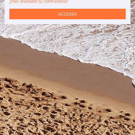
¿Has olvidado tu contraseña?
Servicios
ACCEDER
Coches de alquiler
Mantenimiento
Reformas
Ventas
Información de interés
Son Bou
Menorca
Blog
Acceso agencias
Avisos legales
Política de privacidad