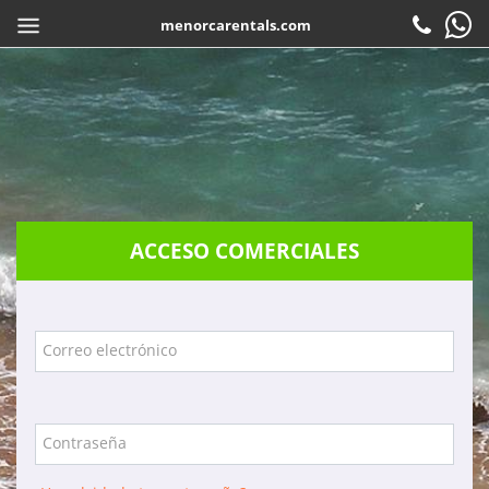
menorcarentals.com
Inicio
> Acceso agencias
COMPARTIR
ES
Reservar
Check-in
Atención al cliente
ACCESO COMERCIALES
Contacto
Preguntas frecuentes
Garantias
Correo electrónico
Servicios
Empresa
Contraseña
Localización