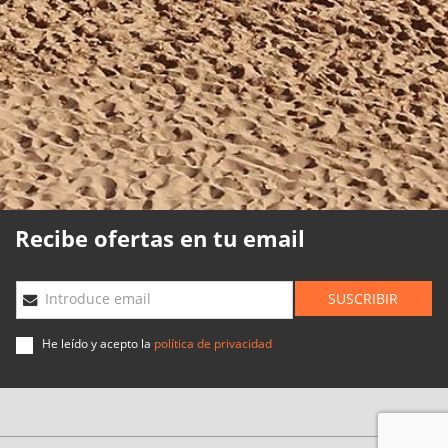
Política de cookies
Política de calidad
Mapa web
Planning agencias
Desarrollado
por
Binary
Menorca
Recibe ofertas en tu email
SUSCRIBIR
Introduce email
He leído y acepto la
política de privacidad