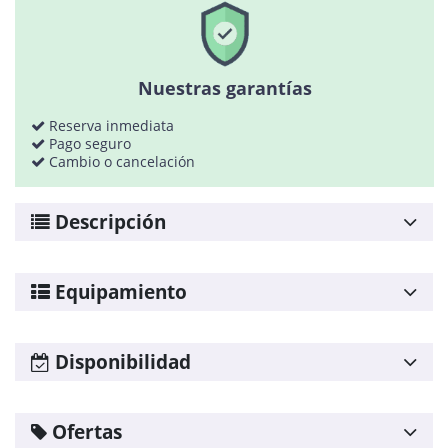
Política de cookies
Política de calidad
Mapa web
Nuestras garantías
Planning agencias
Reserva inmediata
Desarrollado
Pago seguro
por
Cambio o cancelación
Binary
Menorca
Descripción
Equipamiento
Wifi
Disponibilidad
TV: en el Salón
Satélite
Agosto
2026
Ofertas