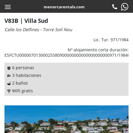
menorcarentals.com
Inicio
>
Villas
> V83B | Villa Sud
COMPARTIR
ES
V83B | Villa Sud
Calle los Delfines - Torre Solí Nou
Reservar
Lic. Tur. 971/1984
Check-in
Nº alojamiento corta duración:
ESFCTU00000701300025580900000000000000000000971/19840
Atención al cliente
6 personas
Contacto
3 habitaciones
Preguntas frecuentes
2 baños
WiFi gratis
Garantias
Servicios
Empresa
Localización