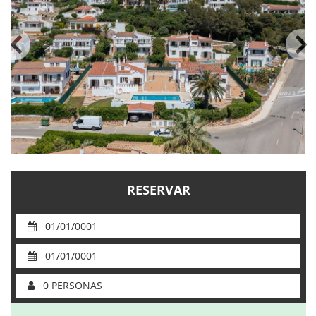
Servicios
Coches de alquiler
Mantenimiento
Reformas
Ventas
Información de interés
RESERVAR
Son Bou
Menorca
01/01/0001
Blog
01/01/0001
Acceso agencias
0 PERSONAS
Avisos legales
Política de privacidad