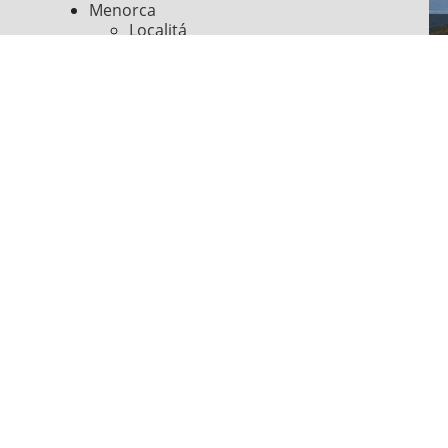
Menorca
Localitá
Spiagge
Luoghi di interesse
Cultura e storia
Sport ed escursioni
Feste e spettacoli
Informazioni utili
Seguici su
Pagamento online sicuro con