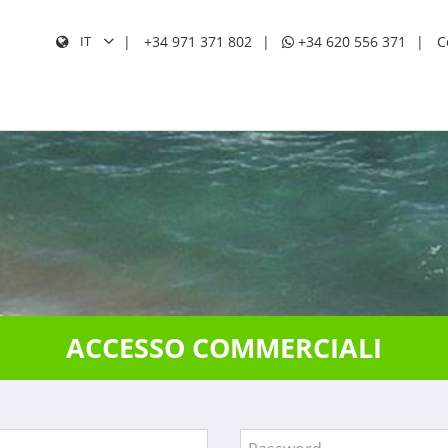
+34 971 371 802
+34 620 556 371
C
IT
CERC
ACCESSO COMMERCIALI