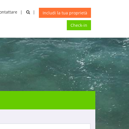
ontattare
A
X
Includi la tua proprietà
Check-in
CONDIVIDI