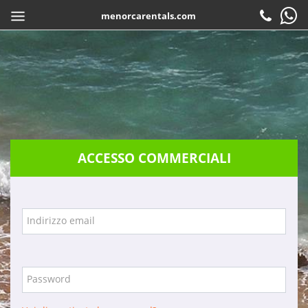
menorcarentals.com
Inizio
> Accesso agenzie
CONDIVIDI
IT
Prenotare
Check-in
Attenzione al cliente
ACCESSO COMMERCIALI
Contattare
Domande frequenti
Garanzie
Indirizzo email
Servizi
Azienda
Password
Posizione