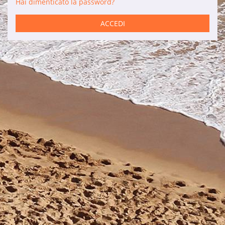
Hai dimenticato la password?
Servizi
ACCEDI
Auto a noleggio
Manutenzione
Ristrutturazioni
Vendite
Informazioni di interesse
Son Bou
Menorca
Blog
Accesso agenzie
Note legali
Informativa sulla privacy