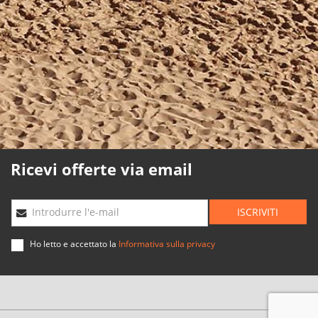
Politica sui cookie
Politica di qualità
Mappa Web
Planning agenzie
Sviluppato
da
Binary
Menorca
Ricevi offerte via email
ISCRIVITI
Introdurre l'e-mail
Ho letto e accettato la
Informativa sulla privacy