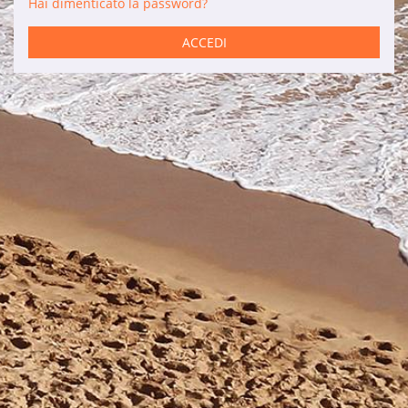
Hai dimenticato la password?
Servizi
ACCEDI
Auto a noleggio
Manutenzione
Ristrutturazioni
Vendite
Informazioni di interesse
Son Bou
Menorca
Blog
Accesso agenzie
Note legali
Informativa sulla privacy