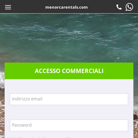
menorcarentals.com
Inizio
> Accesso agenzie
CONDIVIDI
IT
Prenotare
Check-in
Attenzione al cliente
ACCESSO COMMERCIALI
Contattare
Domande frequenti
Garanzie
Indirizzo email
Servizi
Azienda
Password
Posizione