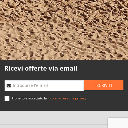
Politica sui cookie
Politica di qualità
Mappa Web
Planning agenzie
Sviluppato
da
Binary
Menorca
Ricevi offerte via email
ISCRIVITI
Introdurre l'e-mail
Ho letto e accettato la
Informativa sulla privacy