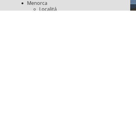
Menorca
Localitá
Spiagge
Luoghi di interesse
Cultura e storia
Sport ed escursioni
Feste e spettacoli
Informazioni utili
Seguici su
Pagamento online sicuro con