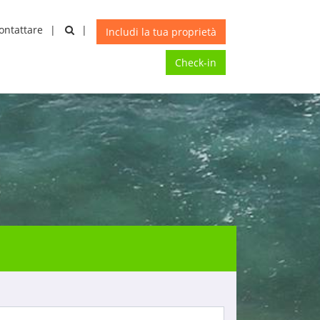
ontattare
A
X
Includi la tua proprietà
Check-in
CONDIVIDI