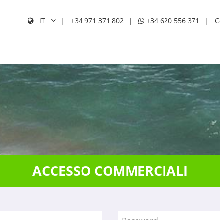
+34 971 371 802
+34 620 556 371
C
IT
CERC
ACCESSO COMMERCIALI