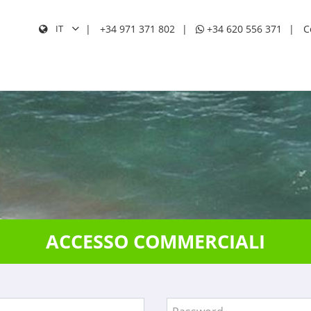
+34 971 371 802
+34 620 556 371
C
IT
CERC
ACCESSO COMMERCIALI