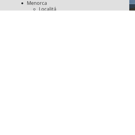
Menorca
Localitá
Spiagge
Luoghi di interesse
Cultura e storia
Sport ed escursioni
Feste e spettacoli
Informazioni utili
Seguici su
Pagamento online sicuro con