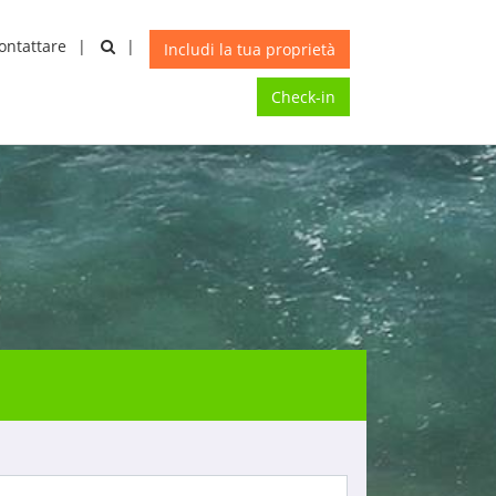
ontattare
A
X
Includi la tua proprietà
Check-in
CONDIVIDI