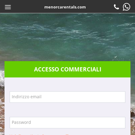
menorcarentals.com
Inizio
> Accesso agenzie
CONDIVIDI
IT
Prenotare
Check-in
Attenzione al cliente
ACCESSO COMMERCIALI
Contattare
Domande frequenti
Garanzie
Indirizzo email
Servizi
Azienda
Password
Posizione