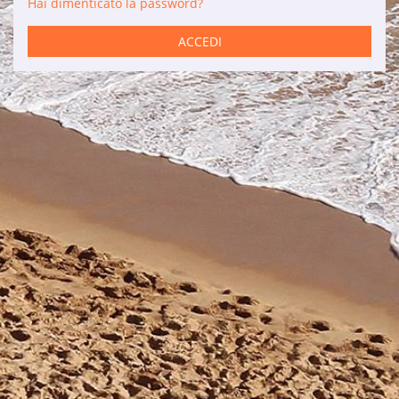
Hai dimenticato la password?
Servizi
ACCEDI
Auto a noleggio
Manutenzione
Ristrutturazioni
Vendite
Informazioni di interesse
Son Bou
Menorca
Blog
Accesso agenzie
Note legali
Informativa sulla privacy