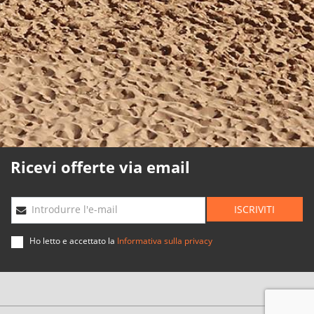
Politica sui cookie
Politica di qualità
Mappa Web
Planning agenzie
Sviluppato
da
Binary
Menorca
Ricevi offerte via email
ISCRIVITI
Introdurre l'e-mail
Ho letto e accettato la
Informativa sulla privacy