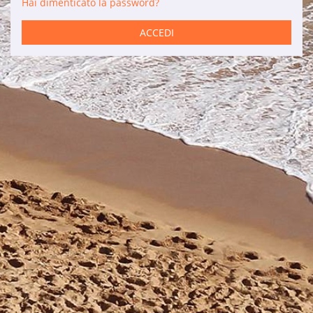
Hai dimenticato la password?
Servizi
ACCEDI
Auto a noleggio
Manutenzione
Ristrutturazioni
Vendite
Informazioni di interesse
Son Bou
Menorca
Blog
Accesso agenzie
Note legali
Informativa sulla privacy