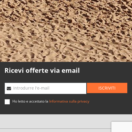
Politica sui cookie
Politica di qualità
Mappa Web
Planning agenzie
Sviluppato
da
Binary
Menorca
Ricevi offerte via email
ISCRIVITI
Introdurre l'e-mail
Ho letto e accettato la
Informativa sulla privacy