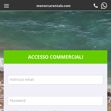
menorcarentals.com
Inizio
> Accesso agenzie
CONDIVIDI
IT
Prenotare
Check-in
Attenzione al cliente
ACCESSO COMMERCIALI
Contattare
Domande frequenti
Garanzie
Indirizzo email
Servizi
Azienda
Password
Posizione