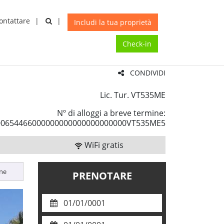
ontattare
A
X
Includi la tua proprietà
Check-in
CONDIVIDI
Lic. Tur. VT535ME
Nº di alloggi a breve termine:
00654466000000000000000000000VT535ME5
WiFi gratis
one
PRENOTARE
01/01/0001