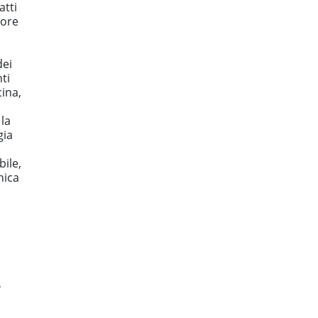
atti
iore
dei
ti
cina,
 la
gia
o
bile,
nica
5