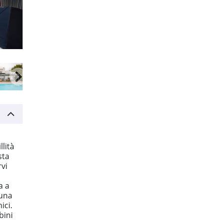
lità
sta
vi
a a
 una
ici.
bini