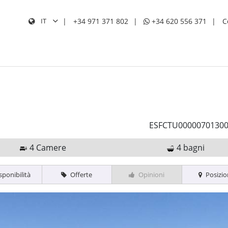
+34 971 371 802
+34 620 556 371
C
IT
CERC
ESFCTU0000070130
4 Camere
4 bagni
sponibilità
Offerte
Opinioni
Posizi