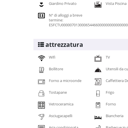
Giardino Privato
Vista Piscina
Nº di alloggi a breve
termine:
ESFCTU00000701300065446600000000000000
attrezzatura
Wifi
TV
Bollitore
Utensili da c
Forno a microonde
Caffettiera D
Tostapane
Frigo
Vetroceramica
Forno
Asciugacapelli
Biancheria
Aria condizionata
Barbecue in 