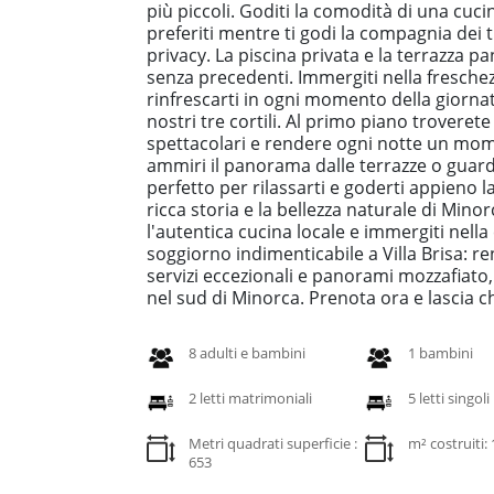
più piccoli. Goditi la comodità di una cuc
preferiti mentre ti godi la compagnia dei 
privacy. La piscina privata e la terrazza p
senza precedenti. Immergiti nella freschezz
rinfrescarti in ogni momento della giornat
nostri tre cortili. Al primo piano trovere
spettacolari e rendere ogni notte un momen
ammiri il panorama dalle terrazze o guardi i
perfetto per rilassarti e goderti appieno l
ricca storia e la bellezza naturale di Mino
l'autentica cucina locale e immergiti nella
soggiorno indimenticabile a Villa Brisa: r
servizi eccezionali e panorami mozzafiato, 
nel sud di Minorca. Prenota ora e lascia che
8 adulti e bambini
1 bambini
2 letti matrimoniali
5 letti singoli
Metri quadrati superficie :
m² costruiti:
653