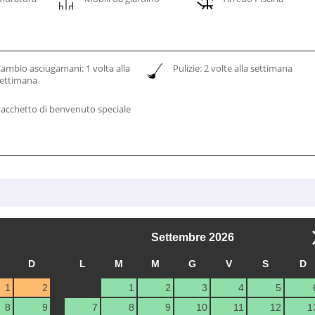
ambio asciugamani: 1 volta alla
Pulizie: 2 volte alla settimana
settimana
acchetto di benvenuto speciale
Settembre
2026
D
L
M
M
G
V
S
D
1
2
1
2
3
4
5
8
9
7
8
9
10
11
12
1