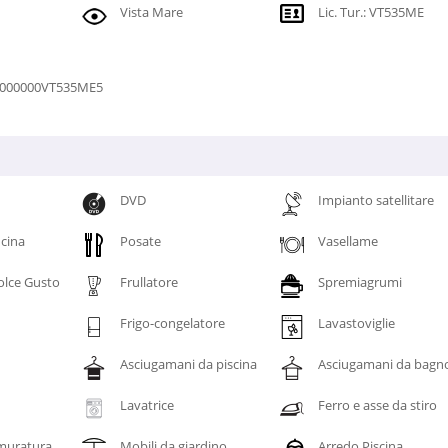
Vista Mare
Lic. Tur.: VT535ME
0000000VT535ME5
DVD
Impianto satellitare
ucina
Posate
Vasellame
olce Gusto
Frullatore
Spremiagrumi
Frigo-congelatore
Lavastoviglie
Asciugamani da piscina
Asciugamani da bagn
Lavatrice
Ferro e asse da stiro
muratura
Mobili da giardino
Arredo Piscina