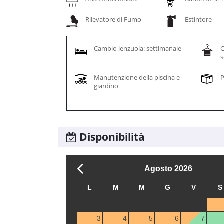
Rilevatore di Fumo
Estintore
Cambio lenzuola: settimanale
C
Manutenzione della piscina e
P
giardino
Disponibilità
Agosto
2026
L
M
M
G
V
S
3
4
5
6
7