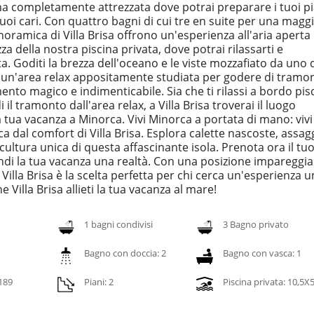
ina completamente attrezzata dove potrai preparare i tuoi pi
tuoi cari. Con quattro bagni di cui tre en suite per una magg
anoramica di Villa Brisa offrono un'esperienza all'aria aperta
a della nostra piscina privata, dove potrai rilassarti e
a. Goditi la brezza dell'oceano e le viste mozzafiato da uno 
te un'area relax appositamente studiata per godere di tramon
to magico e indimenticabile. Sia che ti rilassi a bordo pis
l tramonto dall'area relax, a Villa Brisa troverai il luogo
a tua vacanza a Minorca. Vivi Minorca a portata di mano: vivi
rca dal comfort di Villa Brisa. Esplora calette nascoste, assag
 cultura unica di questa affascinante isola. Prenota ora il tu
endi la tua vacanza una realtà. Con una posizione impareggia
Villa Brisa è la scelta perfetta per chi cerca un'esperienza u
 Villa Brisa allieti la tua vacanza al mare!
1 bagni condivisi
3 Bagno privato
Bagno con doccia: 2
Bagno con vasca: 1
 189
Piani: 2
Piscina privata: 10,5X