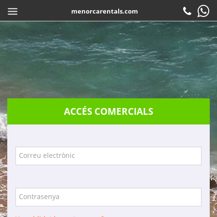
menorcarentals.com
Inici
> Accés agències
COMPARTIR
CA
Reservar
Check-in
Atenció al client
ACCÉS COMERCIALS
Contacte
Preguntes freqüents
Garanties
Correu electrònic
Serveis
Empresa
Contrasenya
Localització