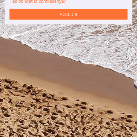
Has oblidat la contrasenya?
Serveis
ACCEDIR
Lloguer de cotxes
Manteniment
Reformes
Vendes
Informació d'interès
Son Bou
Menorca
Blog
Accés agències
Avisos legals
Política de privacitat