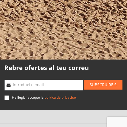
Política de cookies
Política de qualitat
Mapa web
Planning agències
Desenvolupat
per
Binary
Menorca
Rebre ofertes al teu correu
SUBSCRIURE'S
Introdueix email
He llegit i accepto la
política de privacitat