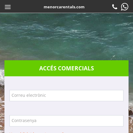
menorcarentals.com
Inici
> Accés agències
COMPARTIR
CA
Reservar
Check-in
Atenció al client
ACCÉS COMERCIALS
Contacte
Preguntes freqüents
Garanties
Correu electrònic
Serveis
Empresa
Contrasenya
Localització