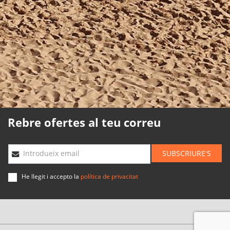
Política de cookies
Política de qualitat
Mapa web
Planning agències
Desenvolupat
per
Binary
Menorca
Rebre ofertes al teu correu
SUBSCRIURE'S
Introdueix email
He llegit i accepto la
política de privacitat