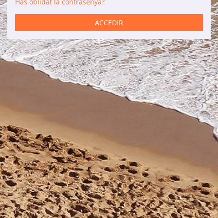
Has oblidat la contrasenya?
Serveis
ACCEDIR
Lloguer de cotxes
Manteniment
Reformes
Vendes
Informació d'interès
Son Bou
Menorca
Blog
Accés agències
Avisos legals
Política de privacitat