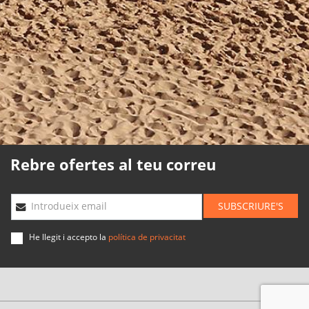
Política de cookies
Política de qualitat
Mapa web
Planning agències
Desenvolupat
per
Binary
Menorca
Rebre ofertes al teu correu
SUBSCRIURE'S
Introdueix email
He llegit i accepto la
política de privacitat