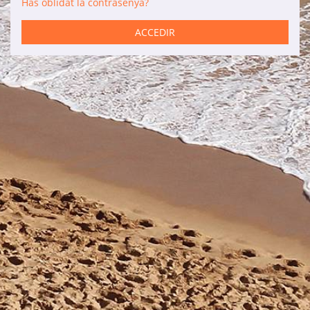
Has oblidat la contrasenya?
Serveis
ACCEDIR
Lloguer de cotxes
Manteniment
Reformes
Vendes
Informació d'interès
Son Bou
Menorca
Blog
Accés agències
Avisos legals
Política de privacitat