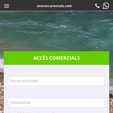
menorcarentals.com
Inici
> Accés agències
COMPARTIR
CA
Reservar
Check-in
Atenció al client
ACCÉS COMERCIALS
Contacte
Preguntes freqüents
Garanties
Correu electrònic
Serveis
Empresa
Contrasenya
Localització