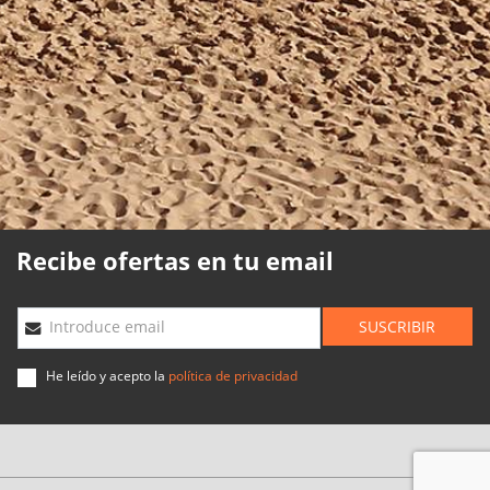
Política de cookies
Política de calidad
Mapa web
Planning agencias
Desarrollado
por
Binary
Menorca
Recibe ofertas en tu email
SUSCRIBIR
Introduce email
He leído y acepto la
política de privacidad