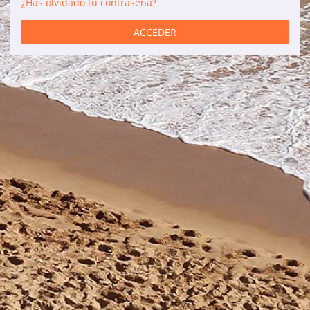
¿Has olvidado tu contraseña?
Servicios
ACCEDER
Coches de alquiler
Mantenimiento
Reformas
Ventas
Información de interés
Son Bou
Menorca
Blog
Acceso agencias
Avisos legales
Política de privacidad