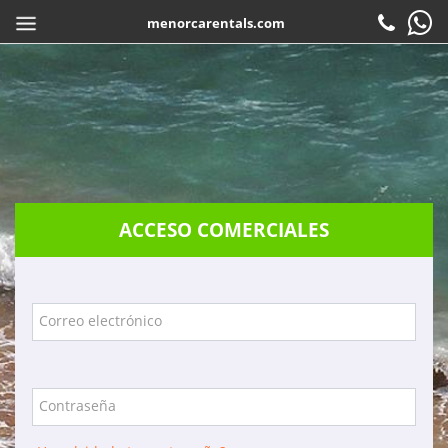
menorcarentals.com
Inicio
> Acceso agencias
COMPARTIR
ES
Reservar
Check-in
Atención al cliente
ACCESO COMERCIALES
Contacto
Preguntas frecuentes
Garantias
Correo electrónico
Servicios
Empresa
Contraseña
Localización