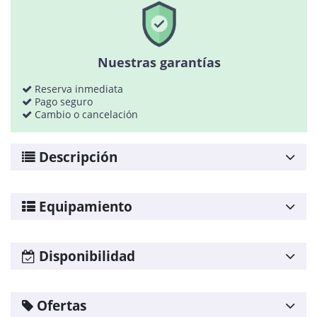
Política de cookies
Política de calidad
Mapa web
Nuestras garantías
Planning agencias
Reserva inmediata
Desarrollado
Pago seguro
por
Cambio o cancelación
Binary
Menorca
Descripción
Experimenta la serenidad en Villa Sea Lights, tu refugio
junto al mar en el sur de Menorca
Equipamiento
Villa Sea Lights
Wifi
Disponibilidad
TV
Hervidor
Agosto
2026
Ofertas