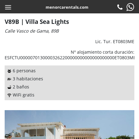
menorcarentals.com
Inicio
>
Villas
> V89B | Villa Sea Lights
COMPARTIR
ES
V89B | Villa Sea Lights
Calle Vasco de Gama, 89B
Reservar
Lic. Tur. ET0803ME
Check-in
Nº alojamiento corta duración:
ESFCTU00000701300003262200000000000000000000ET0803ME0
Atención al cliente
6 personas
Contacto
3 habitaciones
Preguntas frecuentes
2 baños
WiFi gratis
Garantias
Servicios
Empresa
Localización