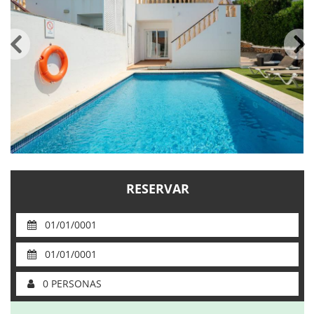
Servicios
Coches de alquiler
Mantenimiento
Reformas
Ventas
Información de interés
RESERVAR
Son Bou
Menorca
01/01/0001
Blog
01/01/0001
Acceso agencias
0 PERSONAS
Avisos legales
Política de privacidad